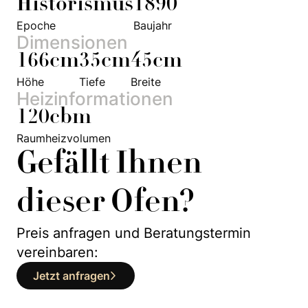
Historismus
1890
Epoche
Baujahr
Dimensionen
166cm
35cm
45cm
Höhe
Tiefe
Breite
Heizinformationen
120cbm
Raumheizvolumen
Gefällt Ihnen
dieser Ofen?
Preis anfragen und Beratungstermin
vereinbaren:
Jetzt anfragen